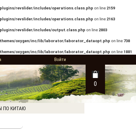
lugins/revslider/includes/operations.class.php
on line
2159
lugins/revslider/includes/operations.class.php
on line
2163
lugins/revslider/includes/output.class.php
on line
2803
themes/oxygen/inc/lib/laborator/laborator_dataopt.php
on line
738
themes/oxygen/inc/lib/laborator/laborator_dataopt.php
on line
1881
а
Войти
0
Ы ПО КИТАЮ