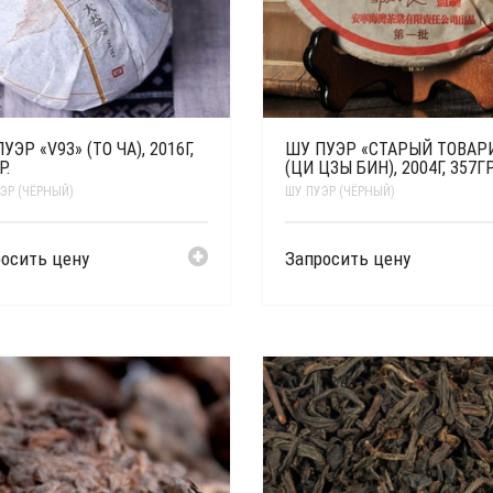
УЭР «V93» (ТО ЧА), 2016Г,
ШУ ПУЭР «СТАРЫЙ ТОВАР
Р.
(ЦИ ЦЗЫ БИН), 2004Г, 357ГР
ЭР (ЧЁРНЫЙ)
ШУ ПУЭР (ЧЁРНЫЙ)
осить цену
Запросить цену