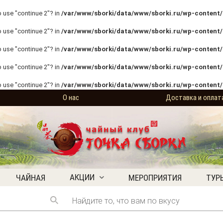
o use "continue 2"? in
/var/www/sborki/data/www/sborki.ru/wp-content/p
o use "continue 2"? in
/var/www/sborki/data/www/sborki.ru/wp-content/p
o use "continue 2"? in
/var/www/sborki/data/www/sborki.ru/wp-content/p
o use "continue 2"? in
/var/www/sborki/data/www/sborki.ru/wp-content/
o use "continue 2"? in
/var/www/sborki/data/www/sborki.ru/wp-content/
О нас
Доставка и оплат
АКЦИИ
ЧАЙНАЯ
МЕРОПРИЯТИЯ
ТУР