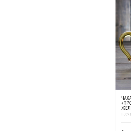
ЧАХА
«ПР
ЖЁЛ
ПОСУ