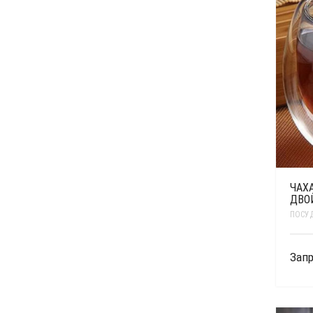
ЧАХА
ДВО
ПОСУ
Запр