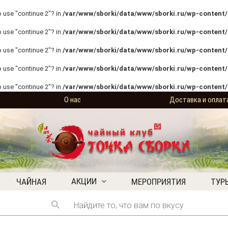
o use "continue 2"? in
/var/www/sborki/data/www/sborki.ru/wp-content/p
o use "continue 2"? in
/var/www/sborki/data/www/sborki.ru/wp-content/p
o use "continue 2"? in
/var/www/sborki/data/www/sborki.ru/wp-content/p
o use "continue 2"? in
/var/www/sborki/data/www/sborki.ru/wp-content/
o use "continue 2"? in
/var/www/sborki/data/www/sborki.ru/wp-content/
О нас
Доставка и оплат
АКЦИИ
ЧАЙНАЯ
МЕРОПРИЯТИЯ
ТУР