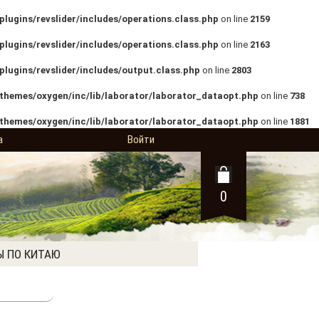
lugins/revslider/includes/operations.class.php
on line
2159
lugins/revslider/includes/operations.class.php
on line
2163
lugins/revslider/includes/output.class.php
on line
2803
themes/oxygen/inc/lib/laborator/laborator_dataopt.php
on line
738
themes/oxygen/inc/lib/laborator/laborator_dataopt.php
on line
1881
а
Войти
0
Ы ПО КИТАЮ