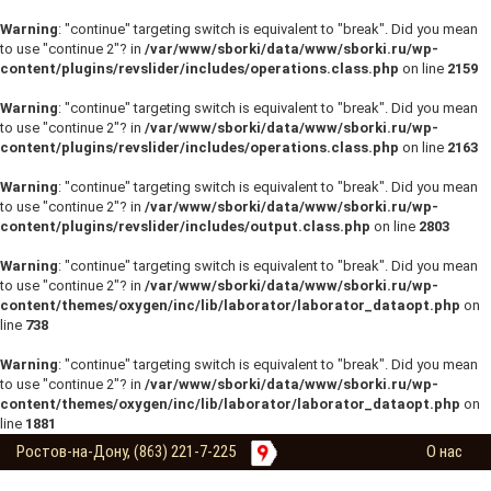
Warning
: "continue" targeting switch is equivalent to "break". Did you mean
to use "continue 2"? in
/var/www/sborki/data/www/sborki.ru/wp-
content/plugins/revslider/includes/operations.class.php
on line
2159
Warning
: "continue" targeting switch is equivalent to "break". Did you mean
to use "continue 2"? in
/var/www/sborki/data/www/sborki.ru/wp-
content/plugins/revslider/includes/operations.class.php
on line
2163
Warning
: "continue" targeting switch is equivalent to "break". Did you mean
to use "continue 2"? in
/var/www/sborki/data/www/sborki.ru/wp-
content/plugins/revslider/includes/output.class.php
on line
2803
Warning
: "continue" targeting switch is equivalent to "break". Did you mean
to use "continue 2"? in
/var/www/sborki/data/www/sborki.ru/wp-
content/themes/oxygen/inc/lib/laborator/laborator_dataopt.php
on
line
738
Warning
: "continue" targeting switch is equivalent to "break". Did you mean
to use "continue 2"? in
/var/www/sborki/data/www/sborki.ru/wp-
content/themes/oxygen/inc/lib/laborator/laborator_dataopt.php
on
line
1881
Ростов-на-Дону, (863) 221-7-225
О нас