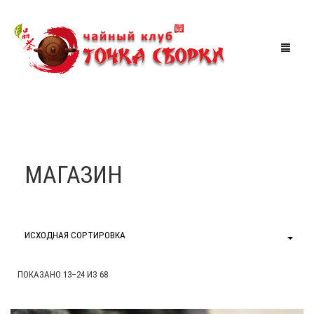
МАГАЗИН
ЧАЙНАЯ
МАГАЗИН
АКЦИИ
МЕРОПРИЯТИЯ
СКИДКИ
ИСХОДНАЯ СОРТИРОВКА
ТУРЫ ПО КИТАЮ
КОРЗИНА
0
ПОКАЗАНО 13–24 ИЗ 68