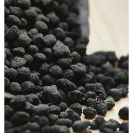
Пуэры
зелёные
жёлтые
белые
красные
Улуны
Японские
Посуда