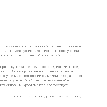
ишь в Китае и относится к слабоферментированным
лодые полураспустившиеся листья первого урожая,
я элитных белых чаёв собирается либо только
 при кажущейся внешней простоте действий чаеводов
 настрой и эмоциональное состояние человека,
отступлении от технологии белый чай никогда не дает
температурной обработке, готовый чайный лист
витаминов и микроэлементов, способствует
ое возвышенное настроение, успокаивает сознание,