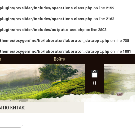
lugins/revslider/includes/operations.class.php
on line
2159
lugins/revslider/includes/operations.class.php
on line
2163
lugins/revslider/includes/output.class.php
on line
2803
themes/oxygen/inc/lib/laborator/laborator_dataopt.php
on line
738
themes/oxygen/inc/lib/laborator/laborator_dataopt.php
on line
1881
а
Войти
0
Ы ПО КИТАЮ