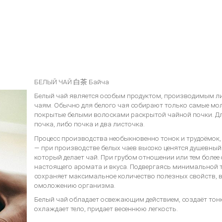
БЕЛЫЙ ЧАЙ 白茶 Байча
Белый чай является особым продуктом, производимым л
чаям. Обычно для белого чая собирают только самые мо
покрытые белыми волосками раскрытой чайной почки. Дл
почка, либо почка и два листочка.
Процесс производства необыкновенно тонок и трудоёмок,
— при производстве белых чаев высоко ценятся душевный
который делает чай. При грубом отношении или тем более 
настоящего аромата и вкуса. Подвергаясь минимальной 
сохраняет максимальное количество полезных свойств, 
омоложению организма.
Белый чай обладает освежающим действием, создаёт тонк
охлаждает тело, придает весеннюю легкость.