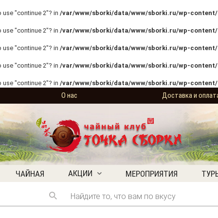
o use "continue 2"? in
/var/www/sborki/data/www/sborki.ru/wp-content/p
o use "continue 2"? in
/var/www/sborki/data/www/sborki.ru/wp-content/p
o use "continue 2"? in
/var/www/sborki/data/www/sborki.ru/wp-content/p
o use "continue 2"? in
/var/www/sborki/data/www/sborki.ru/wp-content/
o use "continue 2"? in
/var/www/sborki/data/www/sborki.ru/wp-content/
О нас
Доставка и оплат
АКЦИИ
ЧАЙНАЯ
МЕРОПРИЯТИЯ
ТУР