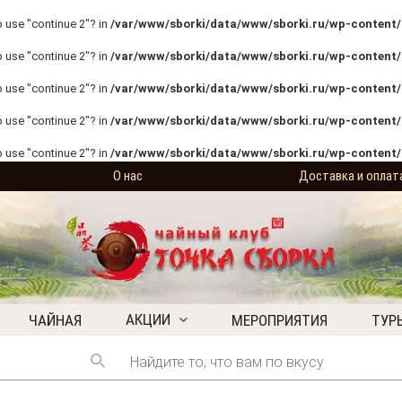
o use "continue 2"? in
/var/www/sborki/data/www/sborki.ru/wp-content/p
o use "continue 2"? in
/var/www/sborki/data/www/sborki.ru/wp-content/p
o use "continue 2"? in
/var/www/sborki/data/www/sborki.ru/wp-content/p
o use "continue 2"? in
/var/www/sborki/data/www/sborki.ru/wp-content/
o use "continue 2"? in
/var/www/sborki/data/www/sborki.ru/wp-content/
О нас
Доставка и оплат
АКЦИИ
ЧАЙНАЯ
МЕРОПРИЯТИЯ
ТУР