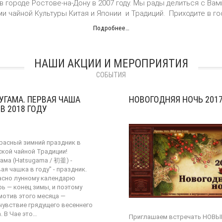
 городе Ростове-на-Дону в 2007 году.
Мы рады делиться с Вам
и чайной Культуры Китая и Японии и Традиций.
Приходите в го
Подробнее…
НАШИ АКЦИИ И МЕРОПРИЯТИЯ
СОБЫТИЯ
УГАМА. ПЕРВАЯ ЧАША
НОВОГОДНЯЯ НОЧЬ 2017
 В 2018 ГОДУ
расный зимний праздник в
ской чайной Традиции!
гама (Hatsugama / 初釜) -
ая чашка в году" - праздник.
асно лунному календарю
рь — конец зимы, и поэтому
мотив этого месяца —
чувствие грядущего весеннего
. В Чае это…
Приглашаем встречать НОВЫ