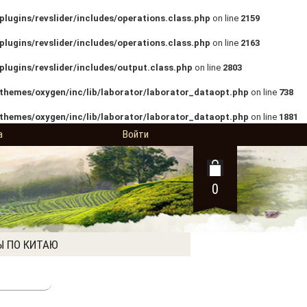
lugins/revslider/includes/operations.class.php
on line
2159
lugins/revslider/includes/operations.class.php
on line
2163
lugins/revslider/includes/output.class.php
on line
2803
themes/oxygen/inc/lib/laborator/laborator_dataopt.php
on line
738
themes/oxygen/inc/lib/laborator/laborator_dataopt.php
on line
1881
а
Войти
0
Ы ПО КИТАЮ