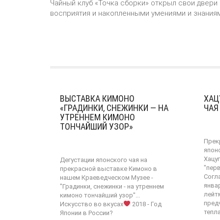
Чайный клуб «Точка сборки» открыл свои двери в
восприятия и накопленными
умениями и знаниям
ВЫСТАВКА КИМОНО
ХАЦ
«ГРАДИНКИ, СНЕЖИНКИ — НА
ЧАЯ
УТРЕННЕМ КИМОНО
ТОНЧАЙШИЙ УЗОР»
Прек
япон
Хацу
Дегустации японского чая на
"перв
прекрасной выставке Кимоно в
Согл
нашем Краеведческом Музее -
янва
"Градинки, снежинки - на утреннем
лейт
кимоно тончайший узор"...
пред
Искусство во вкусах
2018 - Год
тепла
Японии в России?