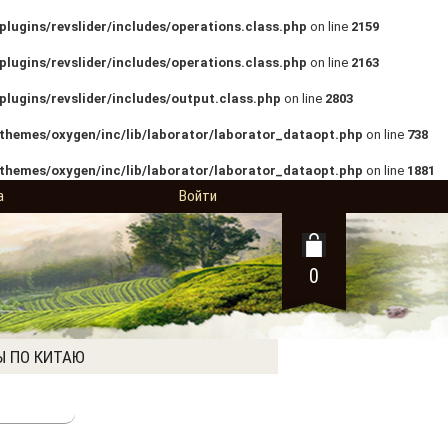
lugins/revslider/includes/operations.class.php
on line
2159
lugins/revslider/includes/operations.class.php
on line
2163
lugins/revslider/includes/output.class.php
on line
2803
themes/oxygen/inc/lib/laborator/laborator_dataopt.php
on line
738
themes/oxygen/inc/lib/laborator/laborator_dataopt.php
on line
1881
а
Войти
0
Ы ПО КИТАЮ