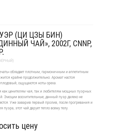
УЭР (ЦИ ЦЗЫ БИН)
ДИННЫЙ ЧАЙ», 2002Г, CNNP,
Р.
ЧЁРНЫЙ)
ечать» обладает плотным, гармоничным и аппетитным
ржится крайне продолжительно. Аромат настоя
-плодовый, ощущаются ноты ореха.
 как ценителям чая, так и любителям мощных пуэрных
й. Эмоции восхитительные, данный пуэр далеко не
естся. Уже заварив первый пролив, после прогревания и
 пуэра, этот чай дарует тепло всему телу.
осить цену