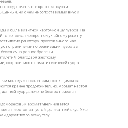
евьев.
т сосредоточены все красоты вкуса и
сыщенный, ни с чем не сопоставимый вкус и
оды и была визитной карточкой шу пуэров. На
 тон отвечал конкретному чайному рецепту.
десятилетия рецептуру прессованного чая
твуют ограничения по реализации пуэра за
а бесконечно разнообразен и
ятилетий, благодаря жесткому
и, сохранились в памяти ценителей пуэра
ивным молодым поколениям, охотящимся на
ржится крайне продолжительно. Аромат настоя
данный пуэр далеко не быстро приестся.
одой ореховый аромат увеличивается.
ется, и остается густой, деликатный вкус. Уже
й дарует тепло всему телу.