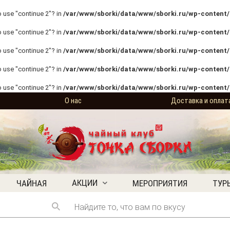
o use "continue 2"? in
/var/www/sborki/data/www/sborki.ru/wp-content/p
o use "continue 2"? in
/var/www/sborki/data/www/sborki.ru/wp-content/p
o use "continue 2"? in
/var/www/sborki/data/www/sborki.ru/wp-content/p
o use "continue 2"? in
/var/www/sborki/data/www/sborki.ru/wp-content/
o use "continue 2"? in
/var/www/sborki/data/www/sborki.ru/wp-content/
О нас
Доставка и оплат
АКЦИИ
ЧАЙНАЯ
МЕРОПРИЯТИЯ
ТУР