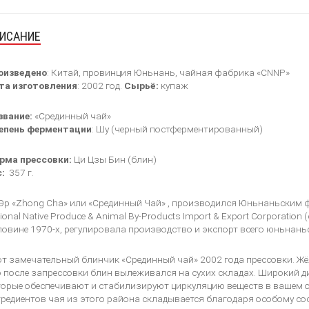
ИСАНИЕ
оизведено
: Китай, провинция Юньнань, чайная фабрика «CNNP»
та изготовления
: 2002 год.
Сырьё:
купаж
звание:
«Срединный чай»
епень ферментации
: Шу (черный постферментированный)
рма прессовки:
Ци Цзы Бин (блин)
:
357 г.
 Эр «Zhong Cha» или «Срединный Чай» , производился Юньнаньским
ional Native Produce & Animal By-Products Import & Export Corporati
овине 1970-х, регулировала производство и экспорт всего юньнаньс
т замечательный блинчик «Срединный чай» 2002 года прессовки. Жёл
о после запрессовки блин вылеживался на сухих складах. Широкий 
торые обеспечивают и стабилизируют циркуляцию веществ в вашем 
редиентов чая из этого района складывается благодаря особому с