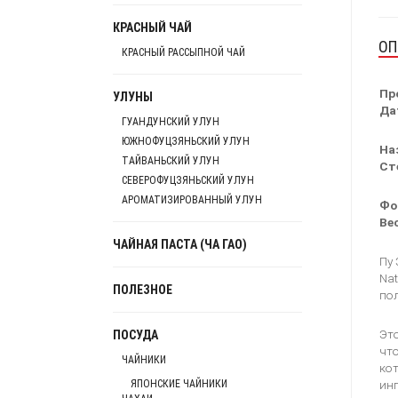
КРАСНЫЙ ЧАЙ
ОП
КРАСНЫЙ РАССЫПНОЙ ЧАЙ
Пр
УЛУНЫ
Да
ГУАНДУНСКИЙ УЛУН
ЮЖНОФУЦЗЯНЬСКИЙ УЛУН
На
ТАЙВАНЬСКИЙ УЛУН
Ст
СЕВЕРОФУЦЗЯНЬСКИЙ УЛУН
АРОМАТИЗИРОВАННЫЙ УЛУН
Фо
Вес
ЧАЙНАЯ ПАСТА (ЧА ГАО)
Пу
Nat
ПОЛЕЗНОЕ
пол
Это
ПОСУДА
чт
ЧАЙНИКИ
ко
ЯПОНСКИЕ ЧАЙНИКИ
инг