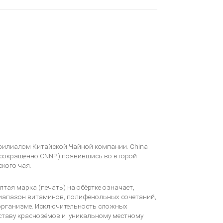
 филиалом Китайской Чайной компании. China
on (сокращенно CNNP) появившись во второй
кого чая.
тая марка (печать) на обёртке означает,
диапазон витаминов, полифенольных сочетаний,
организме. Исключительность сложных
оставу краснозёмов и уникальному местному