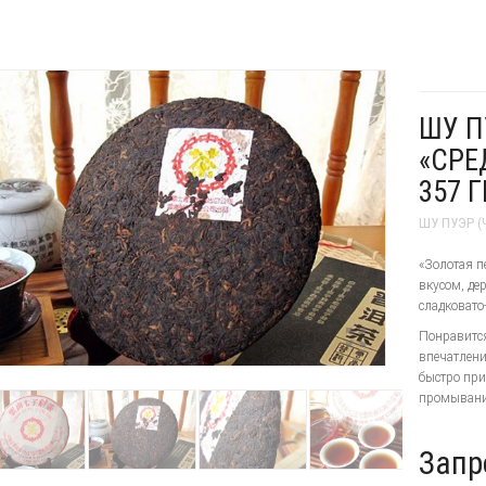
ШУ П
«СРЕ
357 Г
ШУ ПУЭР (
«Золотая п
вкусом, де
сладковато
Понравится
впечатлени
быстро при
промывания
Запр