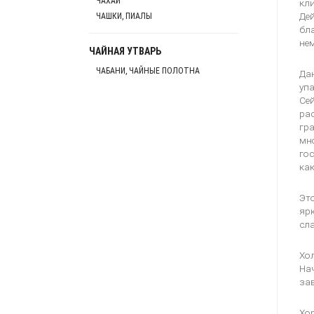
ЧАХАИ
кли
Дей
ЧАШКИ, ПИАЛЫ
бла
не
ЧАЙНАЯ УТВАРЬ
ЧАБАНИ, ЧАЙНЫЕ ПОЛОТНА
Дан
упа
Сей
рас
гра
мно
гос
как
Эт
ярк
сла
Хол
Нач
зав
Хо