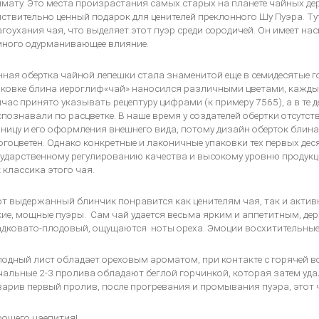
мату. Это места произрастания самых старых на планете чайных дер
ствительно ценный подарок для ценителей преклонного Шу Пуэра. Ту
гоухания чая, что выделяет этот пуэр среди сородичей. Он имеет на
много одурманивающее влияние.
ная обертка чайной лепешки стала знаменитой еще в семидесятые г
ковке блина иероглиф«чай» наносился различными цветами, каждый
час принято указывать рецептуру цифрами (к примеру 7565), а в те 
познавали по расцветке. В наше время у создателей обертки отсутс
ницу и его оформления внешнего вида, потому дизайн оберток блин
гоцветен. Однако конкретные и лаконичные упаковки тех первых дес
ударственному регулированию качества и высокому уровню продукци
 классика этого чая.
от выдержанный блинчик понравится как ценителям чая, так и акт
ие, мощные пуэры. Сам чай удается весьма ярким и аппетитным, де
дковато-плодовый, ощущаются ноты ореха. Эмоции восхитительные, 
одный лист обладает ореховым ароматом, при контакте с горячей в
альные 2-3 пролива обладают беглой горчинкой, которая затем удаля
арив первый пролив, после прогревания и промывания пуэра, этот ча
рошего чаепития!