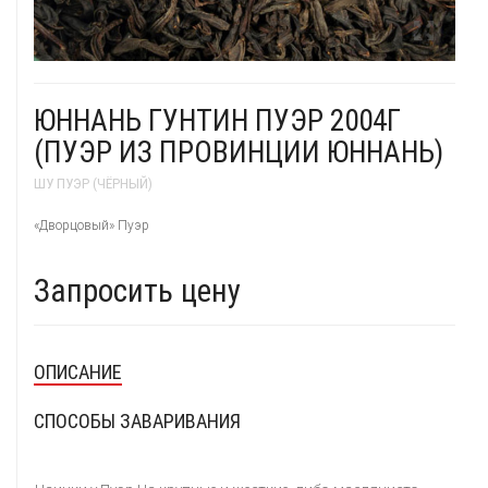
Пуэры
зелёные
ЮННАНЬ ГУНТИН ПУЭР 2004Г
(ПУЭР ИЗ ПРОВИНЦИИ ЮННАНЬ)
ШУ ПУЭР (ЧЁРНЫЙ)
«Дворцовый» Пуэр
жёлтые
белые
Запросить цену
красные
Улуны
ОПИСАНИЕ
СПОСОБЫ ЗАВАРИВАНИЯ
Японские
Посуда