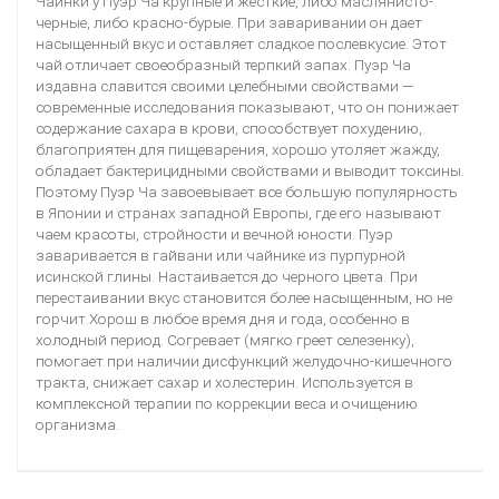
Чаинки у Пуэр Ча крупные и жесткие, либо маслянисто-
черные, либо красно-бурые. При заваривании он дает
насыщенный вкус и оставляет сладкое послевкусие. Этот
чай отличает своеобразный терпкий запах. Пуэр Ча
издавна славится своими целебными свойствами —
современные исследования показывают, что он понижает
содержание сахара в крови, способствует похудению,
полезное
благоприятен для пищеварения, хорошо утоляет жажду,
обладает бактерицидными свойствами и выводит токсины.
Поэтому Пуэр Ча завоевывает все большую популярность
в Японии и странах западной Европы, где его называют
чаем красоты, стройности и вечной юности. Пуэр
заваривается в гайвани или чайнике из пурпурной
исинской глины. Настаивается до черного цвета. При
перестаивании вкус становится более насыщенным, но не
горчит.Хорош в любое время дня и года, особенно в
холодный период. Согревает (мягко греет селезенку),
помогает при наличии дисфункций желудочно-кишечного
тракта, снижает сахар и холестерин. Используется в
комплексной терапии по коррекции веса и очищению
организма.