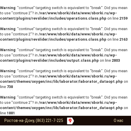
Warning
: "continue" targeting switch is equivalent to "break". Did you mean
to use "continue 2"? in
/var/www/sborki/data/www/sborki.ru/wp-
content/plugins/revslider/includes/operations.class.php
on line
2159
Warning
: "continue" targeting switch is equivalent to "break". Did you mean
to use "continue 2"? in
/var/www/sborki/data/www/sborki.ru/wp-
content/plugins/revslider/includes/operations.class.php
on line
2163
Warning
: "continue" targeting switch is equivalent to "break". Did you mean
to use "continue 2"? in
/var/www/sborki/data/www/sborki.ru/wp-
content/plugins/revslider/includes/output.class.php
on line
2803
Warning
: "continue" targeting switch is equivalent to "break". Did you mean
to use "continue 2"? in
/var/www/sborki/data/www/sborki.ru/wp-
content/themes/oxygen/inc/lib/laborator/laborator_dataopt.php
on
line
738
Warning
: "continue" targeting switch is equivalent to "break". Did you mean
to use "continue 2"? in
/var/www/sborki/data/www/sborki.ru/wp-
content/themes/oxygen/inc/lib/laborator/laborator_dataopt.php
on
line
1881
Ростов-на-Дону, (863) 221-7-225
О нас