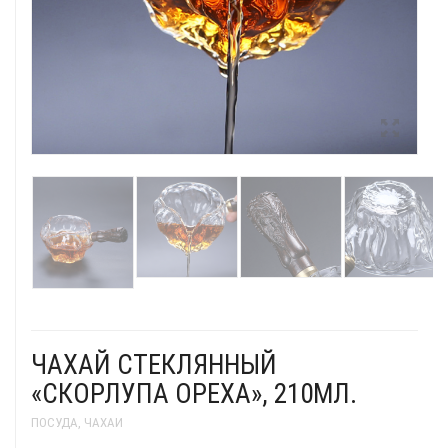
Пуэры
зелёные
жёлтые
белые
красные
Улуны
ЧАХАЙ СТЕКЛЯННЫЙ
«СКОРЛУПА ОРЕХА», 210МЛ.
ПОСУДА
,
ЧАХАИ
Японские
Посуда