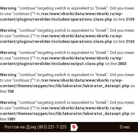
Warning
: "continue" targeting switch is equivalent to "break". Did you mean
to use "continue 2"? in
/var/www/sborki/data/www/sborki.ru/wp-
content/plugins/revslider/includes/operations.class.php
on line
2159
Warning
: "continue" targeting switch is equivalent to "break". Did you mean
to use "continue 2"? in
/var/www/sborki/data/www/sborki.ru/wp-
content/plugins/revslider/includes/operations.class.php
on line
2163
Warning
: "continue" targeting switch is equivalent to "break". Did you mean
to use "continue 2"? in
/var/www/sborki/data/www/sborki.ru/wp-
content/plugins/revslider/includes/output.class.php
on line
2803
Warning
: "continue" targeting switch is equivalent to "break". Did you mean
to use "continue 2"? in
/var/www/sborki/data/www/sborki.ru/wp-
content/themes/oxygen/inc/lib/laborator/laborator_dataopt.php
on
line
738
Warning
: "continue" targeting switch is equivalent to "break". Did you mean
to use "continue 2"? in
/var/www/sborki/data/www/sborki.ru/wp-
content/themes/oxygen/inc/lib/laborator/laborator_dataopt.php
on
line
1881
Ростов-на-Дону, (863) 221-7-225
О нас