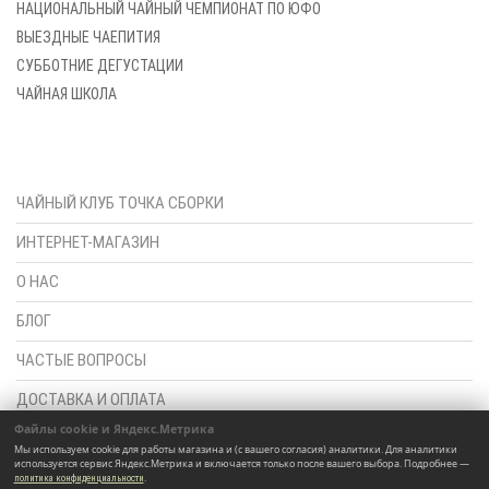
НАЦИОНАЛЬНЫЙ ЧАЙНЫЙ ЧЕМПИОНАТ ПО ЮФО
ВЫЕЗДНЫЕ ЧАЕПИТИЯ
СУББОТНИЕ ДЕГУСТАЦИИ
ЧАЙНАЯ ШКОЛА
ЧАЙНЫЙ КЛУБ ТОЧКА СБОРКИ
ИНТЕРНЕТ-МАГАЗИН
О НАС
БЛОГ
ЧАСТЫЕ ВОПРОСЫ
ДОСТАВКА И ОПЛАТА
Файлы cookie и Яндекс.Метрика
ПОЛИТИКА КОНФИДЕНЦИАЛЬНОСТИ
Мы используем cookie для работы магазина и (с вашего согласия) аналитики. Для аналитики
используется сервис Яндекс.Метрика и включается только после вашего выбора. Подробнее —
КОНТАКТЫ
.
политика конфиденциальности