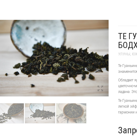
ТЕ Г
БОДХ
УЛУНЫ
,
ЮЖ
Те Гуаньин
знаменитом
Обладает 
цветочно-м
ладана. Эт
Те Гуаньин
легкой эйф
гармонии и
Запр