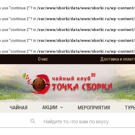
o use "continue 2"? in
/var/www/sborki/data/www/sborki.ru/wp-content/p
o use "continue 2"? in
/var/www/sborki/data/www/sborki.ru/wp-content/p
o use "continue 2"? in
/var/www/sborki/data/www/sborki.ru/wp-content/p
o use "continue 2"? in
/var/www/sborki/data/www/sborki.ru/wp-content/
o use "continue 2"? in
/var/www/sborki/data/www/sborki.ru/wp-content/
О нас
Доставка и оплат
АКЦИИ
ЧАЙНАЯ
МЕРОПРИЯТИЯ
ТУР