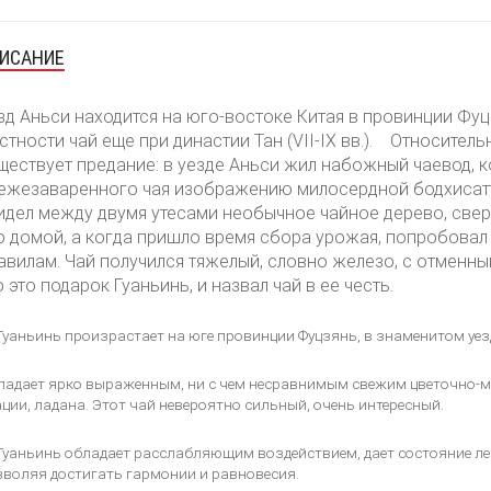
ИСАНИЕ
зд Аньси находится на юго-востоке Китая в провинции Фуц
стности чай еще при династии Тан (VII-IX вв.).
Относительно
ществует предание: в уезде Аньси жил набожный чаевод, 
ежезаваренного чая изображению милосердной бодхисатт
идел между двумя утесами необычное чайное дерево, свер
о домой, а когда пришло время сбора урожая, попробовал
авилам. Чай получился тяжелый, словно железо, с отменны
о это подарок Гуаньинь, и назвал чай в ее честь.
Гуаньинь произрастает на юге провинции Фуцзянь, в знаменитом уез
ладает ярко выраженным, ни с чем несравнимым свежим цветочно-ме
ции, ладана. Этот чай невероятно сильный, очень интересный.
Гуаньинь обладает расслабляющим воздействием, дает состояние ле
зволяя достигать гармонии и равновесия.