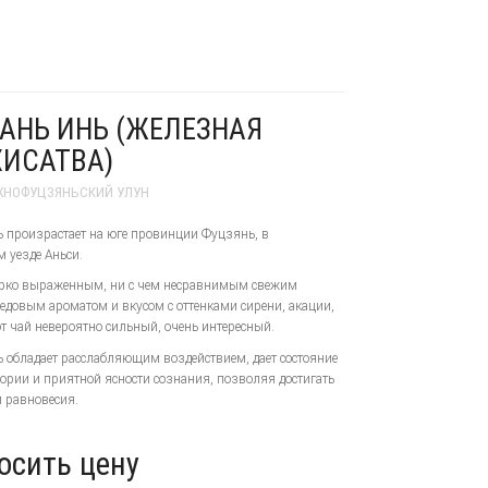
УАНЬ ИНЬ (ЖЕЛЕЗНАЯ
ИСАТВА)
НОФУЦЗЯНЬСКИЙ УЛУН
ь произрастает на юге провинции Фуцзянь, в
 уезде Аньси.
ярко выраженным, ни с чем несравнимым свежим
едовым ароматом и вкусом с оттенками сирени, акации,
от чай невероятно сильный, очень интересный.
ь обладает расслабляющим воздействием, дает состояние
ории и приятной ясности сознания, позволяя достигать
 равновесия.
осить цену