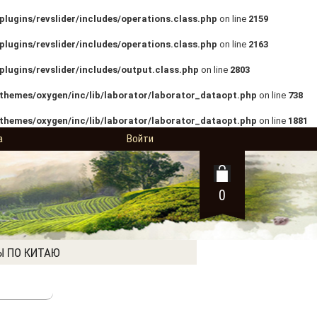
lugins/revslider/includes/operations.class.php
on line
2159
lugins/revslider/includes/operations.class.php
on line
2163
lugins/revslider/includes/output.class.php
on line
2803
themes/oxygen/inc/lib/laborator/laborator_dataopt.php
on line
738
themes/oxygen/inc/lib/laborator/laborator_dataopt.php
on line
1881
а
Войти
0
Ы ПО КИТАЮ