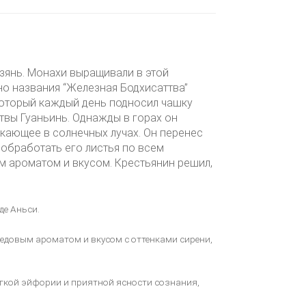
зянь. Монахи выращивали в этой
 названия “Железная Бодхисаттва”
который каждый день подносил чашку
вы Гуаньинь. Однажды в горах он
кающее в солнечных лучах. Он перенес
 обработать его листья по всем
м ароматом и вкусом. Крестьянин решил,
де Аньси.
довым ароматом и вкусом с оттенками сирени,
гкой эйфории и приятной ясности сознания,