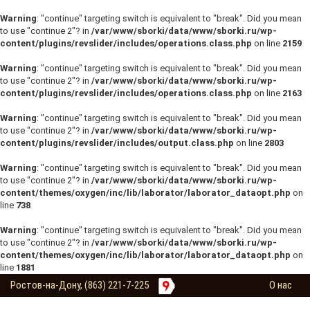
Warning
: "continue" targeting switch is equivalent to "break". Did you mean
to use "continue 2"? in
/var/www/sborki/data/www/sborki.ru/wp-
content/plugins/revslider/includes/operations.class.php
on line
2159
Warning
: "continue" targeting switch is equivalent to "break". Did you mean
to use "continue 2"? in
/var/www/sborki/data/www/sborki.ru/wp-
content/plugins/revslider/includes/operations.class.php
on line
2163
Warning
: "continue" targeting switch is equivalent to "break". Did you mean
to use "continue 2"? in
/var/www/sborki/data/www/sborki.ru/wp-
content/plugins/revslider/includes/output.class.php
on line
2803
Warning
: "continue" targeting switch is equivalent to "break". Did you mean
to use "continue 2"? in
/var/www/sborki/data/www/sborki.ru/wp-
content/themes/oxygen/inc/lib/laborator/laborator_dataopt.php
on
line
738
Warning
: "continue" targeting switch is equivalent to "break". Did you mean
to use "continue 2"? in
/var/www/sborki/data/www/sborki.ru/wp-
content/themes/oxygen/inc/lib/laborator/laborator_dataopt.php
on
line
1881
Ростов-на-Дону, (863) 221-7-225
О нас