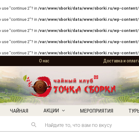
o use "continue 2"? in
/var/www/sborki/data/www/sborki.ru/wp-content/p
o use "continue 2"? in
/var/www/sborki/data/www/sborki.ru/wp-content/p
o use "continue 2"? in
/var/www/sborki/data/www/sborki.ru/wp-content/p
o use "continue 2"? in
/var/www/sborki/data/www/sborki.ru/wp-content/
o use "continue 2"? in
/var/www/sborki/data/www/sborki.ru/wp-content/
О нас
Доставка и оплат
АКЦИИ
ЧАЙНАЯ
МЕРОПРИЯТИЯ
ТУР