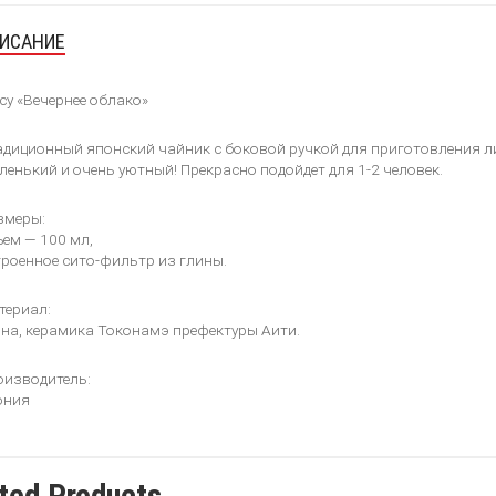
ИСАНИЕ
у «Вечернее облако»
диционный японский чайник с боковой ручкой для приготовления л
енький и очень уютный! Прекрасно подойдет для 1-2 человек.
змеры:
ем — 100 мл,
роенное сито-фильтр из глины.
териал:
на, керамика Токонамэ префектуры Аити.
оизводитель:
ония
ted Products