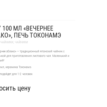
 100 МЛ «ВЕЧЕРНЕЕ
КО», ПЕЧЬ ТОКОНАМЭ
 ЧАЙНИКИ
,
ЧАЙНИКИ
рнее облако» — традиционный японский чайник с
чкой для приготовления листового чая. Маленький и
ый!
мл, керамика Токонамэ.
подойдет для 1-2 человек
осить цену