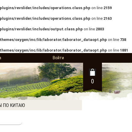
lugins/revslider/includes/operations.class.php
on line
2159
lugins/revslider/includes/operations.class.php
on line
2163
lugins/revslider/includes/output.class.php
on line
2803
themes/oxygen/inc/lib/laborator/laborator_dataopt.php
on line
738
themes/oxygen/inc/lib/laborator/laborator_dataopt.php
on line
1881
а
Войти
0
Ы ПО КИТАЮ