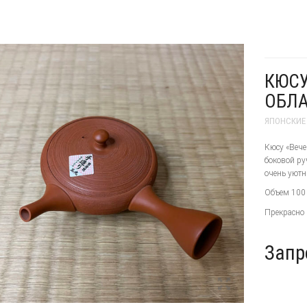
КЮСУ
ОБЛА
ЯПОНСКИЕ
Кюсу «Вече
боковой ру
очень уютн
Объем 100 
Прекрасно 
Запр