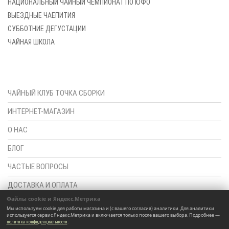
НАЦИОНАЛЬНЫЙ ЧАЙНЫЙ ЧЕМПИОНАТ ПО ЮФО
ВЫЕЗДНЫЕ ЧАЕПИТИЯ
СУББОТНИЕ ДЕГУСТАЦИИ
ЧАЙНАЯ ШКОЛА
ЧАЙНЫЙ КЛУБ ТОЧКА СБОРКИ
ИНТЕРНЕТ-МАГАЗИН
О НАС
БЛОГ
ЧАСТЫЕ ВОПРОСЫ
ДОСТАВКА И ОПЛАТА
Файлы cookie и Яндекс.Метрика
ПОЛИТИКА КОНФИДЕНЦИАЛЬНОСТИ
Мы используем cookie для работы магазина и (с вашего согласия) аналитики. Для аналитики
используется сервис Яндекс.Метрика и включается только после вашего выбора. Подробнее —
КОНТАКТЫ
.
политика конфиденциальности