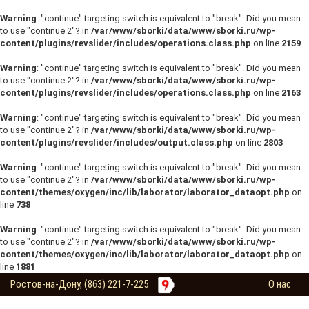
Warning
: "continue" targeting switch is equivalent to "break". Did you mean
to use "continue 2"? in
/var/www/sborki/data/www/sborki.ru/wp-
content/plugins/revslider/includes/operations.class.php
on line
2159
Warning
: "continue" targeting switch is equivalent to "break". Did you mean
to use "continue 2"? in
/var/www/sborki/data/www/sborki.ru/wp-
content/plugins/revslider/includes/operations.class.php
on line
2163
Warning
: "continue" targeting switch is equivalent to "break". Did you mean
to use "continue 2"? in
/var/www/sborki/data/www/sborki.ru/wp-
content/plugins/revslider/includes/output.class.php
on line
2803
Warning
: "continue" targeting switch is equivalent to "break". Did you mean
to use "continue 2"? in
/var/www/sborki/data/www/sborki.ru/wp-
content/themes/oxygen/inc/lib/laborator/laborator_dataopt.php
on
line
738
Warning
: "continue" targeting switch is equivalent to "break". Did you mean
to use "continue 2"? in
/var/www/sborki/data/www/sborki.ru/wp-
content/themes/oxygen/inc/lib/laborator/laborator_dataopt.php
on
line
1881
Ростов-на-Дону, (863) 221-7-225
О нас