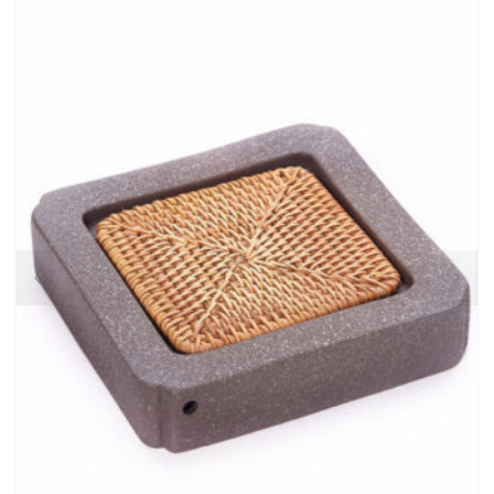
Пуэры
зелёные
жёлтые
белые
красные
Улуны
Японские
Посуда