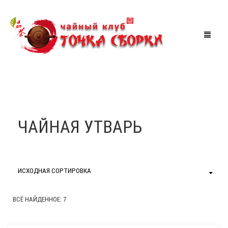
МАГАЗИН
ЧАЙНАЯ
ЧАЙНАЯ УТВАРЬ
АКЦИИ
МЕРОПРИЯТИЯ
СКИДКИ
ИСХОДНАЯ СОРТИРОВКА
ТУРЫ ПО КИТАЮ
КОРЗИНА
0
ВСЁ НАЙДЕННОЕ: 7