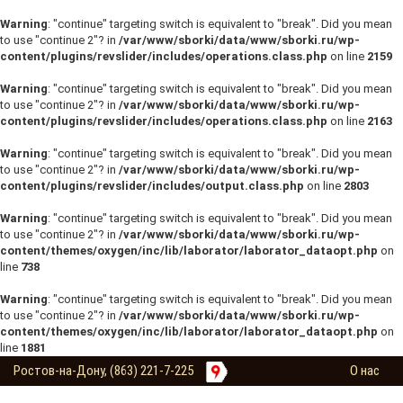
Warning
: "continue" targeting switch is equivalent to "break". Did you mean
to use "continue 2"? in
/var/www/sborki/data/www/sborki.ru/wp-
content/plugins/revslider/includes/operations.class.php
on line
2159
Warning
: "continue" targeting switch is equivalent to "break". Did you mean
to use "continue 2"? in
/var/www/sborki/data/www/sborki.ru/wp-
content/plugins/revslider/includes/operations.class.php
on line
2163
Warning
: "continue" targeting switch is equivalent to "break". Did you mean
to use "continue 2"? in
/var/www/sborki/data/www/sborki.ru/wp-
content/plugins/revslider/includes/output.class.php
on line
2803
Warning
: "continue" targeting switch is equivalent to "break". Did you mean
to use "continue 2"? in
/var/www/sborki/data/www/sborki.ru/wp-
content/themes/oxygen/inc/lib/laborator/laborator_dataopt.php
on
line
738
Warning
: "continue" targeting switch is equivalent to "break". Did you mean
to use "continue 2"? in
/var/www/sborki/data/www/sborki.ru/wp-
content/themes/oxygen/inc/lib/laborator/laborator_dataopt.php
on
line
1881
Ростов-на-Дону, (863) 221-7-225
О нас