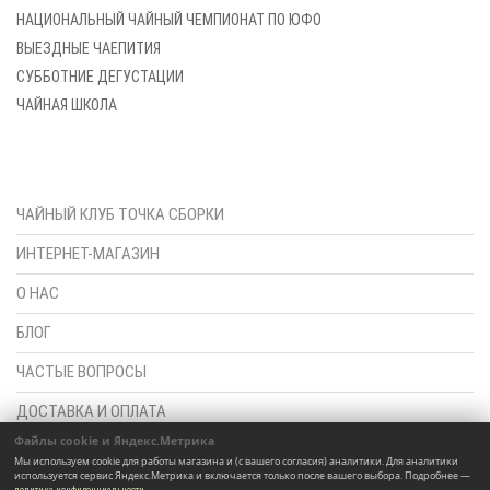
НАЦИОНАЛЬНЫЙ ЧАЙНЫЙ ЧЕМПИОНАТ ПО ЮФО
ВЫЕЗДНЫЕ ЧАЕПИТИЯ
СУББОТНИЕ ДЕГУСТАЦИИ
ЧАЙНАЯ ШКОЛА
ЧАЙНЫЙ КЛУБ ТОЧКА СБОРКИ
ИНТЕРНЕТ-МАГАЗИН
О НАС
БЛОГ
ЧАСТЫЕ ВОПРОСЫ
ДОСТАВКА И ОПЛАТА
Файлы cookie и Яндекс.Метрика
ПОЛИТИКА КОНФИДЕНЦИАЛЬНОСТИ
Мы используем cookie для работы магазина и (с вашего согласия) аналитики. Для аналитики
используется сервис Яндекс.Метрика и включается только после вашего выбора. Подробнее —
.
политика конфиденциальности