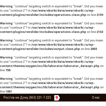
Warning
: "continue" targeting switch is equivalent to "break". Did you mean
to use "continue 2"? in
/var/www/sborki/data/www/sborki.ru/wp-
content/plugins/revslider/includes/operations.class.php
on line
2159
Warning
: "continue" targeting switch is equivalent to "break". Did you mean
to use "continue 2"? in
/var/www/sborki/data/www/sborki.ru/wp-
content/plugins/revslider/includes/operations.class.php
on line
2163
Warning
: "continue" targeting switch is equivalent to "break". Did you mean
to use "continue 2"? in
/var/www/sborki/data/www/sborki.ru/wp-
content/plugins/revslider/includes/output.class.php
on line
2803
Warning
: "continue" targeting switch is equivalent to "break". Did you mean
to use "continue 2"? in
/var/www/sborki/data/www/sborki.ru/wp-
content/themes/oxygen/inc/lib/laborator/laborator_dataopt.php
on
line
738
Warning
: "continue" targeting switch is equivalent to "break". Did you mean
to use "continue 2"? in
/var/www/sborki/data/www/sborki.ru/wp-
content/themes/oxygen/inc/lib/laborator/laborator_dataopt.php
on
line
1881
Ростов-на-Дону, (863) 221-7-225
О нас