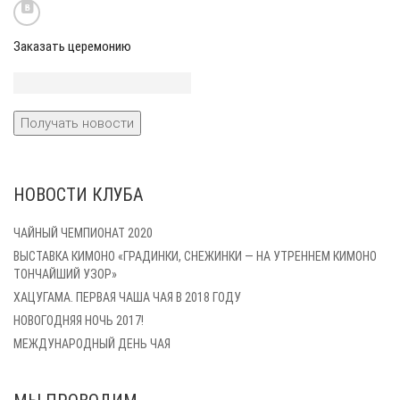
Заказать церемонию
Пуэры
зелёные
жёлтые
белые
НОВОСТИ КЛУБА
ЧАЙНЫЙ ЧЕМПИОНАТ 2020
ВЫСТАВКА КИМОНО «ГРАДИНКИ, СНЕЖИНКИ — НА УТРЕННЕМ КИМОНО
ТОНЧАЙШИЙ УЗОР»
красные
Улуны
ХАЦУГАМА. ПЕРВАЯ ЧАША ЧАЯ В 2018 ГОДУ
НОВОГОДНЯЯ НОЧЬ 2017!
МЕЖДУНАРОДНЫЙ ДЕНЬ ЧАЯ
Японские
Посуда