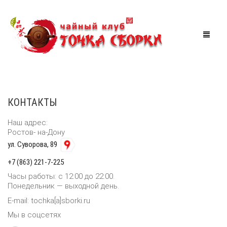
МАГАЗИН
КОНТАКТЫ
ЧАЙНАЯ
Наш адрес:
АКЦИИ
Ростов- на-Дону
ул. Суворова, 89
МЕРОПРИЯТИЯ
СКИДКИ
+7 (863) 221-7-225
ТУРЫ ПО КИТАЮ
Часы работы: с 12:00 до 22:00.
Понедельник — выходной день.
КОРЗИНА
0
E-mail: tochka[a]sborki.ru
Мы в соцсетях