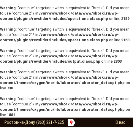
Warning
: "continue" targeting switch is equivalent to "break". Did you mean
to use "continue 2"? in
/var/www/sborki/data/www/sborki.ru/wp-
content/plugins/revslider/includes/operations.class.php
on line
2159
Warning
: "continue" targeting switch is equivalent to "break". Did you mean
to use "continue 2"? in
/var/www/sborki/data/www/sborki.ru/wp-
content/plugins/revslider/includes/operations.class.php
on line
2163
Warning
: "continue" targeting switch is equivalent to "break". Did you mean
to use "continue 2"? in
/var/www/sborki/data/www/sborki.ru/wp-
content/plugins/revslider/includes/output.class.php
on line
2803
Warning
: "continue" targeting switch is equivalent to "break". Did you mean
to use "continue 2"? in
/var/www/sborki/data/www/sborki.ru/wp-
content/themes/oxygen/inc/lib/laborator/laborator_dataopt.php
on
line
738
Warning
: "continue" targeting switch is equivalent to "break". Did you mean
to use "continue 2"? in
/var/www/sborki/data/www/sborki.ru/wp-
content/themes/oxygen/inc/lib/laborator/laborator_dataopt.php
on
line
1881
Ростов-на-Дону, (863) 221-7-225
О нас