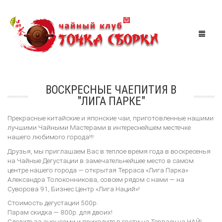
МАГАЗИН
ВОСКРЕСНЫЕ ЧАЕПИТИЯ В
"ЛИГА ПАРКЕ"
ЧАЙНАЯ
Прекрасные китайские и японские чаи, приготовленные нашими
АКЦИИ
лучшими Чайными Мастерами в интереснейшем местечке
нашего любимого города!!!
МЕРОПРИЯТИЯ
СКИДКИ
Друзья, мы приглашаем Вас в теплое время года в воскресенья
на Чайные Дегустации в замечательнейшее место в самом
центре нашего города — открытая Терраса «Лига Парка»
ТУРЫ ПО КИТАЮ
Александра Толоконникова, совсем рядом с нами — на
Суворова 91, Бизнес Центр «Лига Наций»!
КОРЗИНА
0
Стоимость дегустации 500р.
Парам скидка — 800р. для двоих!
Следите за анонсами и приходите в гости на Террасу на ЧАЙ!