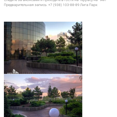
Предварительная запись: +7 (938) 103-88-89 Лига Парк
Пуэры
зелёные
жёлтые
белые
красные
Улуны
Японские
Посуда