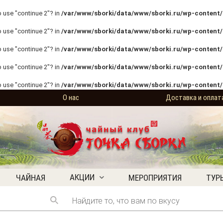
o use "continue 2"? in
/var/www/sborki/data/www/sborki.ru/wp-content/p
o use "continue 2"? in
/var/www/sborki/data/www/sborki.ru/wp-content/p
o use "continue 2"? in
/var/www/sborki/data/www/sborki.ru/wp-content/p
o use "continue 2"? in
/var/www/sborki/data/www/sborki.ru/wp-content/
o use "continue 2"? in
/var/www/sborki/data/www/sborki.ru/wp-content/
О нас
Доставка и оплат
АКЦИИ
ЧАЙНАЯ
МЕРОПРИЯТИЯ
ТУР