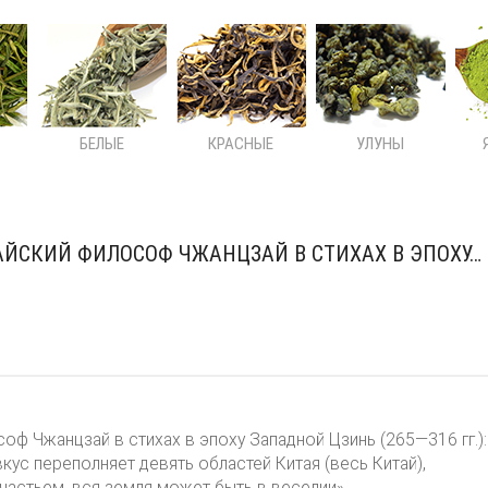
БЕЛЫЕ
КРАСНЫЕ
УЛУНЫ
АЙСКИЙ ФИЛОСОФ ЧЖАНЦЗАЙ В СТИХАХ В ЭПОХУ…
оф Чжанцзай в стихах в эпоху Западной Цзинь (265—316 гг.):
кус переполняет девять областей Китая (весь Китай),
частьем, вся земля может быть в веселии».