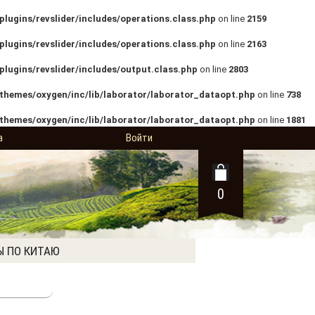
lugins/revslider/includes/operations.class.php
on line
2159
lugins/revslider/includes/operations.class.php
on line
2163
lugins/revslider/includes/output.class.php
on line
2803
themes/oxygen/inc/lib/laborator/laborator_dataopt.php
on line
738
themes/oxygen/inc/lib/laborator/laborator_dataopt.php
on line
1881
а
Войти
0
Ы ПО КИТАЮ