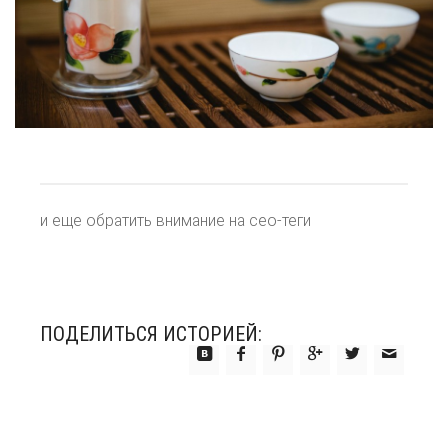
Пуэры
зелёные
жёлтые
белые
и еще обратить внимание на сео-теги
красные
Улуны
ПОДЕЛИТЬСЯ ИСТОРИЕЙ:
Японские
Посуда