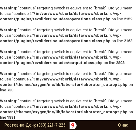
Warning
: "continue" targeting switch is equivalent to "break". Did you mean
to use "continue 2"? in
/var/www/sborki/data/www/sborki.ru/wp-
content/plugins/revslider/includes/operations.class.php
on line
2159
Warning
: "continue" targeting switch is equivalent to "break". Did you mean
to use "continue 2"? in
/var/www/sborki/data/www/sborki.ru/wp-
content/plugins/revslider/includes/operations.class.php
on line
2163
Warning
: "continue" targeting switch is equivalent to "break". Did you mean
to use "continue 2"? in
/var/www/sborki/data/www/sborki.ru/wp-
content/plugins/revslider/includes/output.class.php
on line
2803
Warning
: "continue" targeting switch is equivalent to "break". Did you mean
to use "continue 2"? in
/var/www/sborki/data/www/sborki.ru/wp-
content/themes/oxygen/inc/lib/laborator/laborator_dataopt.php
on
line
738
Warning
: "continue" targeting switch is equivalent to "break". Did you mean
to use "continue 2"? in
/var/www/sborki/data/www/sborki.ru/wp-
content/themes/oxygen/inc/lib/laborator/laborator_dataopt.php
on
line
1881
Ростов-на-Дону, (863) 221-7-225
О нас